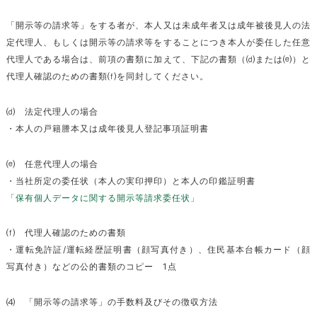
「開示等の請求等」をする者が、本人又は未成年者又は成年被後見人の法
定代理人、もしくは開示等の請求等をすることにつき本人が委任した任意
代理人である場合は、前項の書類に加えて、下記の書類（⒟または⒠）と
代理人確認のための書類⒡を同封してください。
⒟ 法定代理人の場合
・本人の戸籍謄本又は成年後見人登記事項証明書
⒠ 任意代理人の場合
・当社所定の委任状（本人の実印押印）と本人の印鑑証明書
「保有個人データに関する開示等請求委任状」
⒡ 代理人確認のための書類
・運転免許証/運転経歴証明書（顔写真付き）、住民基本台帳カード（顔
写真付き）などの公的書類のコピー 1点
⑷ 「開示等の請求等」の手数料及びその徴収方法