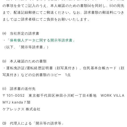
の事項を全てご記入のうえ、本人確認のための書類⒝を同封し、⒞の宛先
まで、配達記録郵便にてご郵送ください。なお、請求書類の郵送料につき
ましてはご請求者様にてご負担をお願いいたします。
⒜ 当社所定の請求書
・
「保有個人データに関する開示等請求書」
（以下、「開示等請求書」）
⒝ 本人確認のための書類
・運転免許証/運転経歴証明書（顔写真付き）、住民基本台帳カード（顔
写真付き）などの公的書類のコピー 1点
⒞ 請求書の送付先
〒101-0052 東京都千代田区神田小川町一丁目4番地 WORK VILLA
MYJ kanda７階
ケアレックス 株式会社
⑶ 代理人による「開示等の請求等」