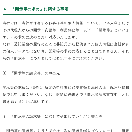
４．「開示等の求め」に関する事項
当社では、当社が保有するお客様等の個人情報について、ご本人様または
その代理人からの開示・変更等・利用停止等（以下、「開示等」といいま
す。）の求めに次のとおり対応いたします。
なお、受託業務の履行のために委託元から提供された個人情報は当社保有
の個人データではない為、開示等の求めに応じることはできません。それ
らの「開示等」につきましては委託元等にご請求ください。
⑴ 「開示等の請求等」の申出先
開示等の求めは下記宛、所定の申請書に必要書類を添付の上、配達記録郵
便でお申し出ください。なお、封筒に朱書きで「開示等請求書在中」とお
書き添え頂ければ幸いです。
⑵ 「開示等の請求等」に際して提出していただく書面等
「開示等の請求等」を行う場合は、次の請求書⒜をダウンロードし、所定