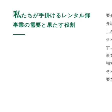
私
たちが手掛けるレンタル卸
要
介
事業の需要と果たす役割
し
せ
す
事
福
そ
要