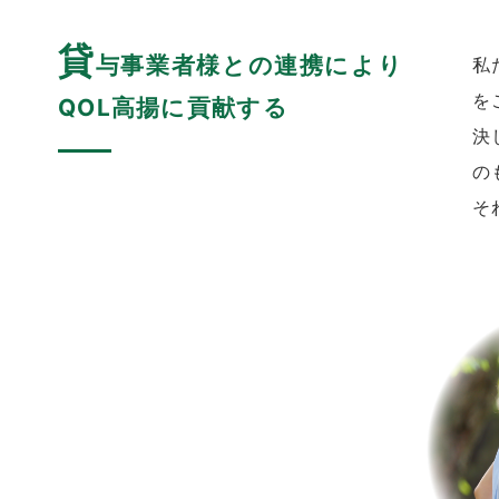
貸
与事業者様との連携により
私
を
QOL高揚に貢献する
決
の
そ