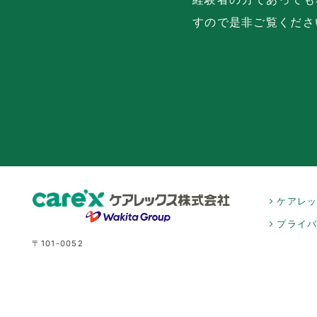
すので是非ご覧くださ
ケアレ
プライ
〒101-0052
東京都千代田区神田小川町一丁目4番地
WORK VILLA MYJ kanda7階
TEL:050‐1732‐9239