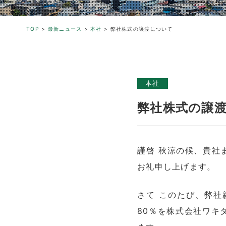
TOP
>
最新ニュース
>
本社
>
弊社株式の譲渡について
本社
弊社株式の譲
謹啓 秋涼の候、貴社
お礼申し上げます。
さて このたび、弊社
80％を株式会社ワキ