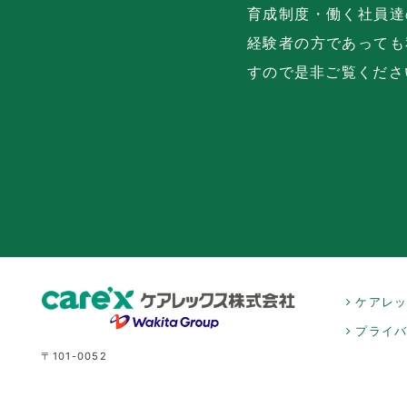
育成制度・働く社員達
経験者の方であっても
すので是非ご覧くださ
ケアレ
プライ
〒101-0052
東京都千代田区神田小川町一丁目4番地
WORK VILLA MYJ kanda7階