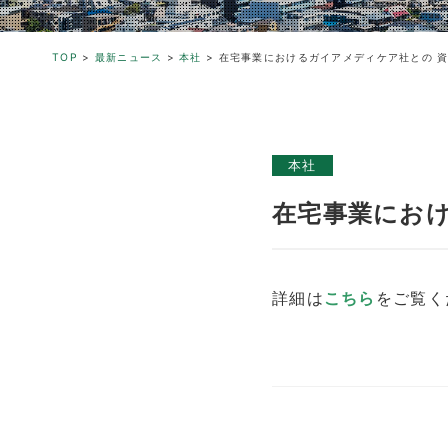
TOP
>
最新ニュース
>
本社
>
在宅事業におけるガイアメディケア社との 
本社
在宅事業にお
詳細は
こちら
をご覧く