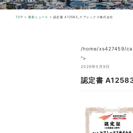
TOP
>
最新ニュース
>
認定書 A12583_ケアレックス株式会社
/home/xs427459/car
">
2026年5月9日
認定書 A125